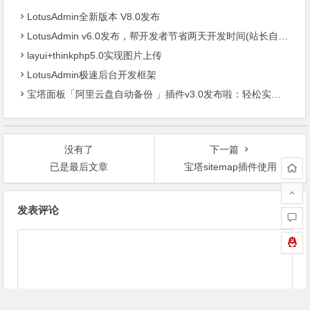
LotusAdmin全新版本 V8.0发布
LotusAdmin v6.0发布，帮开发者节省两天开发时间(站长自研)
layui+thinkphp5.0实现图片上传
LotusAdmin极速后台开发框架
宝塔面板「阿里云盘自动备份 」插件v3.0发布啦：轻松实现服务器数据异地容灾
没有了
下一篇
已是最后文章
宝塔sitemap插件使用
文
发表评论
章
导
航