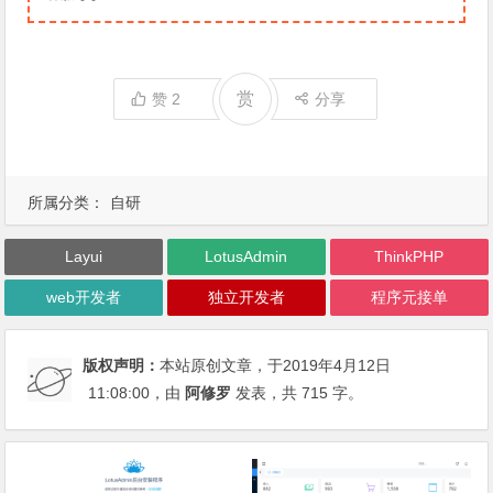
赏
赞
2
分享
所属分类：
自研
Layui
LotusAdmin
ThinkPHP
web开发者
独立开发者
程序元接单
版权声明：
本站原创文章，于2019年4月12日
11:08:00
，由
阿修罗
发表，共 715 字。