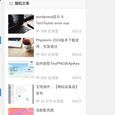
随机文章
wordpress提示 A
TimThumb error has
occured Need to add the
338 次浏览
02/12
picture outside the chain
Phpstorm 2024版本下载使
domain name!
用，安装激活
363 次浏览
06/10
如何获取TinyPNG的ApiKey
556 次浏览
04/01
宝塔插件：【网站采集器】
发布
10,379 次浏览
04/27
清新配色图