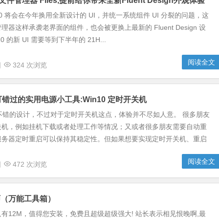
文件管理器 Files,提前给你带来全新Fluent Design外观体验
10 将会在今年换用全新设计的 UI，并统一系统组件 UI 分裂的问题，这
器这样承袭老界面的组件，也会被更换上最新的 Fluent Design 设
0 的新 UI 需要等到下半年的 21H...
阅读全文
日
324 次浏览
不可错过的实用电源小工具:Win10 定时开关机
很多不错的设计，不过对于定时开关机这点，体验并不尽如人意。 很多朋友
关机，例如挂机下载或者处理工作等情况；又或者很多朋友需要自动重
服务器定时重启可以保持其稳定性。但如果想要实现定时开关机、重启
阅读全文
日
472 次浏览
师（万能工具箱）
有12M，值得您安装，免费且超级超级强大! 站长表示相见恨晚啊,最