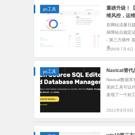
重磅升级！【
pc工具
维风控，运
在网站流量日
保障站点稳定
- 第三方插件
本...
2026年7月4日
Navicat替
pc工具
Navicat
美的工具可以代
发现了一个好工具，
2021年8月9日