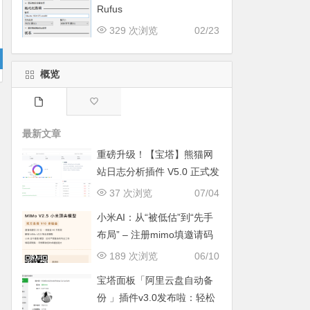
Rufus
329 次浏览
02/23
概览
最新文章
重磅升级！【宝塔】熊猫网
站日志分析插件 V5.0 正式发
布：智能体检+多维风控，运
37 次浏览
07/04
维效率全面跃升
小米AI：从“被低估”到“先手
布局” – 注册mimo填邀请码
获取奖励, 赶紧的薅羊毛
189 次浏览
06/10
宝塔面板「阿里云盘自动备
份 」插件v3.0发布啦：轻松