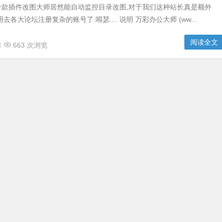
一款插件改图大师居然能自动监控目录改图,对于我们这种站长真是额外
去各大论坛注册复杂的账号了.嘚瑟.... 说明 万彩办公大师 (ww...
阅读全文
日
663 次浏览