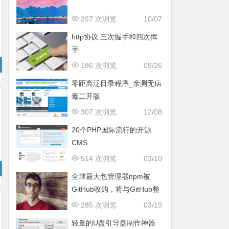
297 次浏览
10/07
http协议 三次握手和四次挥
手
186 次浏览
09/26
零距离泛目录程序_亲测无病
毒二开版
307 次浏览
12/08
20个PHP国际流行的开源
CMS
514 次浏览
03/10
全球最大包管理器npm被
GitHub收购，将与GitHub整
合，网友吐槽:别被微软搞垮
285 次浏览
03/19
轻量的U盘引导盘制作神器