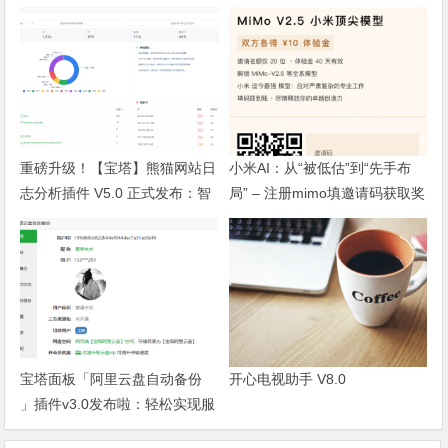
重磅升级！【宝塔】熊猫网站日
小米AI：从“被低估”到“先手布
志分析插件 V5.0 正式发布：智
局” – 注册mimo填邀请码获取奖
能体检+多维风控，运维效率全
励, 赶紧的薅羊毛
面跃升
宝塔面板「阿里云盘自动备份
开心电视助手 V8.0
」插件v3.0发布啦：轻松实现服
务器数据异地容灾