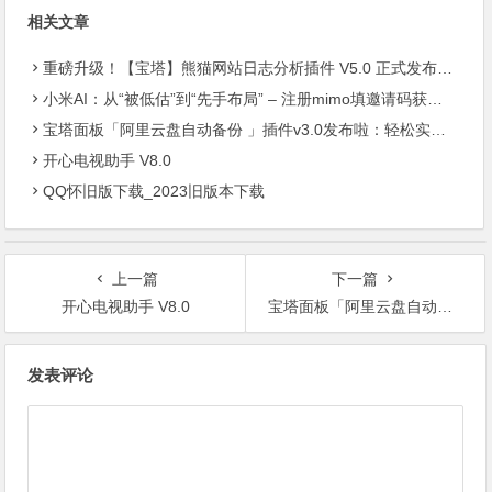
相关文章
重磅升级！【宝塔】熊猫网站日志分析插件 V5.0 正式发布：智能体检+多维风控，运维效率全面跃升
小米AI：从“被低估”到“先手布局” – 注册mimo填邀请码获取奖励, 赶紧的薅羊毛
宝塔面板「阿里云盘自动备份 」插件v3.0发布啦：轻松实现服务器数据异地容灾
开心电视助手 V8.0
QQ怀旧版下载_2023旧版本下载
上一篇
下一篇
开心电视助手 V8.0
宝塔面板「阿里云盘自动备份 」插件v3.0发布啦：轻松实现服务器数据异地容灾
文
发表评论
章
导
航