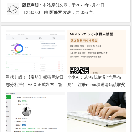
版权声明：
本站原创文章，于2020年2月23日
12:30:00
，由
阿修罗
发表，共 336 字。
重磅升级！【宝塔】熊猫网站日
小米AI：从“被低估”到“先手布
志分析插件 V5.0 正式发布：智
局” – 注册mimo填邀请码获取奖
能体检+多维风控，运维效率全
励, 赶紧的薅羊毛
面跃升