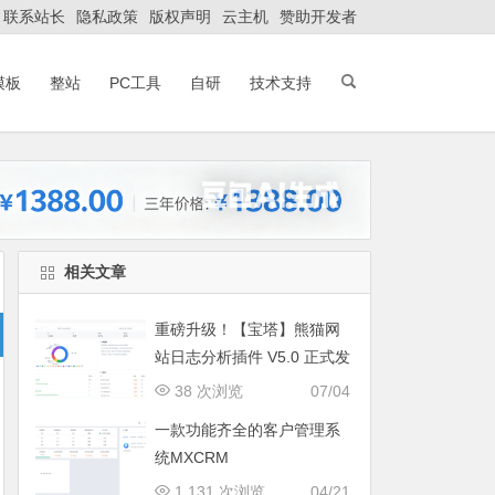
联系站长
隐私政策
版权声明
云主机
赞助开发者
模板
整站
PC工具
自研
技术支持
相关文章
重磅升级！【宝塔】熊猫网
站日志分析插件 V5.0 正式发
布：智能体检+多维风控，运
38 次浏览
07/04
维效率全面跃升
一款功能齐全的客户管理系
统MXCRM
1,131 次浏览
04/21