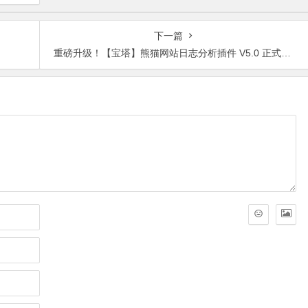
下一篇
重磅升级！【宝塔】熊猫网站日志分析插件 V5.0 正式发布：智能体检+多维风控，运维效率全面跃升