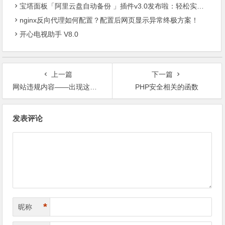
宝塔面板「阿里云盘自动备份 」插件v3.0发布啦：轻松实现服务器数据异地容灾
nginx反向代理如何配置？配置后网页显示异常终极方案！
开心电视助手 V8.0
上一篇
下一篇
网站违规内容——出现这些百度不收录
PHP安全相关的函数
文
发表评论
章
导
航
*
昵称