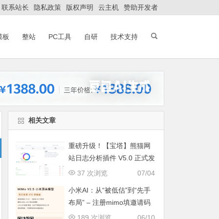
联系站长
隐私政策
版权声明
云主机
赞助开发者
模板
整站
PC工具
自研
技术支持
相关文章
重磅升级！【宝塔】熊猫网
站日志分析插件 V5.0 正式发
布：智能体检+多维风控，运
37 次浏览
07/04
维效率全面跃升
小米AI：从“被低估”到“先手
布局” – 注册mimo填邀请码
获取奖励, 赶紧的薅羊毛
189 次浏览
06/10