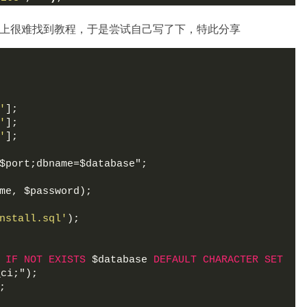
，网上很难找到教程，于是尝试自己写了下，特此分享
'
];
'
];
'
];
$port;dbname=$database";
me, $password);
nstall.sql'
);
IF
NOT
EXISTS
 $database 
DEFAULT
CHARACTER
SET
_ci;");
;