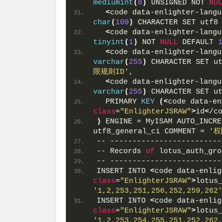
mediumint
(
8
)
 UNSIGNED NOT 
NU
<
code data-enlighter-langu
char
(
100
)
 CHARACTER SET utf8
<
code data-enlighter-langu
tinyint
(
1
)
 NOT 
NULL
 DEFAULT 
<
code data-enlighter-langu
varchar
(
255
)
 CHARACTER SET u
限规则ID'
,
<
code data-enlighter-langu
varchar
(
255
)
 CHARACTER SET u
  PRIMARY 
KEY
(<
code data-en
class
=
"EnlighterJSRAW"
>
id
<
/c
)
 ENGINE = MyISAM AUTO_INCRE
utf8_general_ci COMMENT = 
'权
-- -------------------------
-- Records 
of
 lotus_auth_gro
-- -------------------------
INSERT INTO 
<
code data-enlig
class
=
"EnlighterJSRAW"
>
lotus
'1,2,253,251,256,252,259,262
INSERT INTO 
<
code data-enlig
class
=
"EnlighterJSRAW"
>
lotus
'1,2,253,254,255,251,252,262