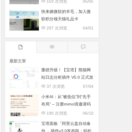
159 次浏览
05/05
快来媷微软的羊毛，加入微
软积分领天猫礼品卡
297 次浏览
04/01
最新文章
重磅升级！【宝塔】熊猫网
站日志分析插件 V5.0 正式发
布：智能体检+多维风控，运
37 次浏览
07/04
维效率全面跃升
小米AI：从“被低估”到“先手
布局” – 注册mimo填邀请码
获取奖励, 赶紧的薅羊毛
190 次浏览
06/10
宝塔面板「阿里云盘自动备
份 」插件v3.0发布啦：轻松