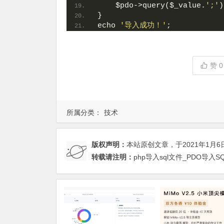
    $pdo->query($_value.
';'
)
}
echo 
'导入成功！'
;
赞
0
所属分类：
技术
版权声明：
本站原创文章，于2021年1月6
转载请注明：
php导入sql文件_PDO导入S