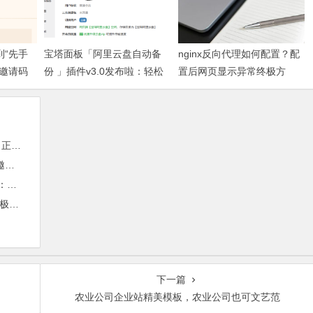
到“先手
宝塔面板「阿里云盘自动备
nginx反向代理如何配置？配
填邀请码
份 」插件v3.0发布啦：轻松
置后网页显示异常终极方
羊毛
实现服务器数据异地容灾
案！
面跃升
毛
容灾
案！
下一篇
农业公司企业站精美模板，农业公司也可文艺范