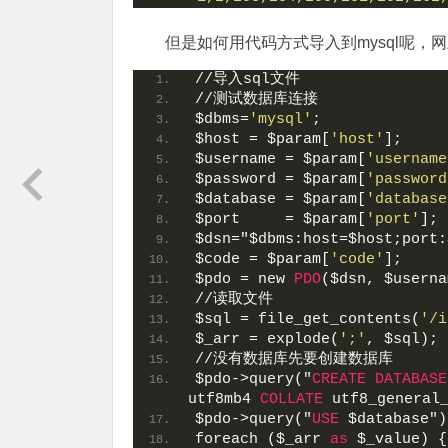
但是如何用代码方式导入到mysql呢
//导入sql文件
//测试数据库连接
$dbms=
'mysql'
;
$host = $param[
'host'
];
$username = $param[
'username
$password = $param[
'password
$database = $param[
'database
$port     = $param[
'port'
];
$dsn="$dbms:host=$host;port:
$code = $param[
'code'
];
$pdo = new 
PDO
($dsn, $userna
//读取文件
$sql = file_get_contents(
'/i
$_arr = explode(
';'
, $sql);
//没有数据库先要创建数据库
$pdo->query("
CREATE
DATABASE
utf8mb4 
COLLATE
 utf8_general
$pdo->query("
USE
 $database")
foreach ($_arr 
as
 $_value) {