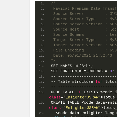
/*
 Navicat Premium Data Transf
 Source Server         : 老
 Source Server Type    : MyS
 Source Server Version : 506
 Source Host           : loc
 Source Schema         : tes
 Target Server Type    : MyS
 Target Server Version : 506
 File Encoding         : 650
 Date: 05/01/2021 21:52:43
*/
SET NAMES utf8mb4;
SET FOREIGN_KEY_CHECKS = 
0
;
-- -------------------------
-- Table structure 
for
 lotus
-- -------------------------
DROP TABLE 
IF
 EXISTS 
<
code d
class
=
"EnlighterJSRAW"
>
lotus
CREATE TABLE 
<
code data-enli
class
=
"EnlighterJSRAW"
>
lotus
<
code data-enlighter-langu