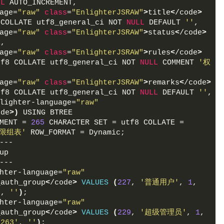
LL
 AUTO_INCREMENT,
age=
"raw"
class
=
"EnlighterJSRAW"
>
title
<
/code
>
 COLLATE utf8_general_ci NOT 
NULL
 DEFAULT 
''
,
age=
"raw"
class
=
"EnlighterJSRAW"
>
status
<
/code
>
1
,
age=
"raw"
class
=
"EnlighterJSRAW"
>
rules
<
/code
>
tf8 COLLATE utf8_general_ci NOT 
NULL
 COMMENT 
'权
age=
"raw"
class
=
"EnlighterJSRAW"
>
remarks
<
/code
>
tf8 COLLATE utf8_general_ci NOT 
NULL
 DEFAULT 
''
,
lighter-language=
"raw"
ode
>)
 USING BTREE
MENT = 
265
 CHARACTER SET = utf8 COLLATE = 
限组表'
 ROW_FORMAT = Dynamic;
---
up
---
hter-language=
"raw"
_auth_group
<
/code
>
VALUES
(
227
, 
'普通用户'
, 
1
, 
'
, 
''
)
;
hter-language=
"raw"
_auth_group
<
/code
>
VALUES
(
229
, 
'超级管理员'
, 
1
, 
,263'
, 
''
)
;