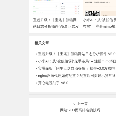
重磅升级！【宝塔】熊猫网
小米AI：从“被低估”
站日志分析插件 V5.0 正式发
布局” – 注册mimo
布：智能体检+多维风控，运
获取奖励, 赶紧的薅
维效率全面跃升
相关文章
重磅升级！【宝塔】熊猫网站日志分析插件 V5.0 正式发布：智能体检+多维风控，运维效率全
小米AI：从“被低估”到“先手布局” – 注册mimo填邀请码获取奖励, 赶紧的薅羊
宝塔面板「阿里云盘自动备份 」插件v3.0发布啦：轻松实现服务器数据异地
nginx反向代理如何配置？配置后网页显示异常终极方
开心电视助手 V8.0
上一篇
网站SEO提高排名的技巧