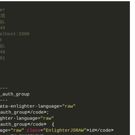
er
流氓
QL
49
alhost:3306
t
QL
49
01
---
_auth_group
---
ata-enlighter-language=
"raw"
_auth_group
<
/code
>
;
ghter-language=
"raw"
_auth_group
<
/code
>
(
age=
"raw"
class
=
"EnlighterJSRAW"
>
id
<
/code
>