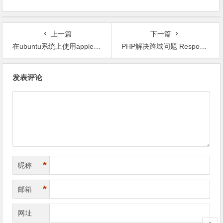
上一篇
下一篇
在ubuntu系统上使用apple music
PHP解决跨域问题 Response to preflight request doesn‘t pass access control check: It does not have HTTP ok status.
文
发表评论
章
导
航
*
昵称
*
邮箱
网址