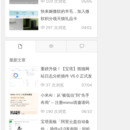
159 次浏览
05/05
快来媷微软的羊毛，加入微
软积分领天猫礼品卡
297 次浏览
04/01
最新文章
重磅升级！【宝塔】熊猫网
站日志分析插件 V5.0 正式发
布：智能体检+多维风控，运
37 次浏览
07/04
维效率全面跃升
小米AI：从“被低估”到“先手
布局” – 注册mimo填邀请码
获取奖励, 赶紧的薅羊毛
190 次浏览
06/10
宝塔面板「阿里云盘自动备
份 」插件v3.0发布啦：轻松