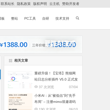
联系站长
隐私政策
版权声明
云主机
赞助开发者
模板
整站
PC工具
自研
技术支持
相关文章
重磅升级！【宝塔】熊猫网
站日志分析插件 V5.0 正式发
布：智能体检+多维风控，运
37 次浏览
07/04
维效率全面跃升
小米AI：从“被低估”到“先手
布局” – 注册mimo填邀请码
获取奖励, 赶紧的薅羊毛
190 次浏览
06/10