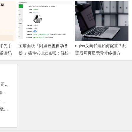
到“先手
宝塔面板「阿里云盘自动备
nginx反向代理如何配置？配
填邀请码
份 」插件v3.0发布啦：轻松
置后网页显示异常终极方
羊毛
实现服务器数据异地容灾
案！
面跃升
毛
容灾
案！