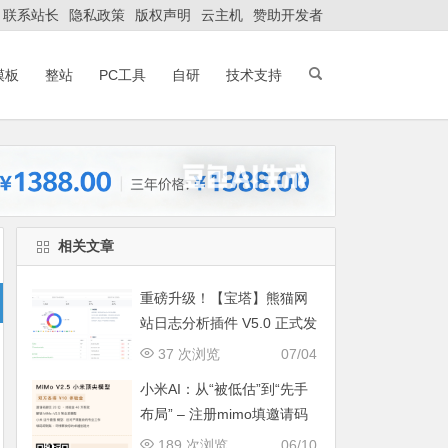
联系站长
隐私政策
版权声明
云主机
赞助开发者
模板
整站
PC工具
自研
技术支持
相关文章
重磅升级！【宝塔】熊猫网
站日志分析插件 V5.0 正式发
布：智能体检+多维风控，运
37 次浏览
07/04
维效率全面跃升
小米AI：从“被低估”到“先手
布局” – 注册mimo填邀请码
获取奖励, 赶紧的薅羊毛
189 次浏览
06/10