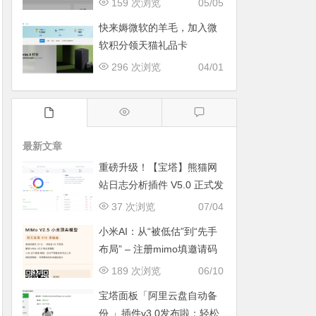
159 次浏览
05/05
快来媷微软的羊毛，加入微
软积分领天猫礼品卡
296 次浏览
04/01
最新文章
重磅升级！【宝塔】熊猫网
站日志分析插件 V5.0 正式发
布：智能体检+多维风控，运
37 次浏览
07/04
维效率全面跃升
小米AI：从“被低估”到“先手
布局” – 注册mimo填邀请码
获取奖励, 赶紧的薅羊毛
189 次浏览
06/10
宝塔面板「阿里云盘自动备
份 」插件v3.0发布啦：轻松