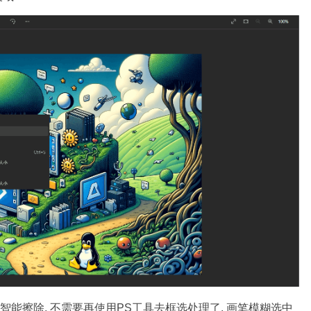
是智能擦除, 不需要再使用PS工具去框选处理了, 画笔模糊选中