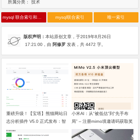
所属分类：
技术
mysql 联合索引和唯一索引
mysql联合索引
唯一索引
版权声明：
本站原创文章，于2019年8月26日
17:21:00
，由
阿修罗
发表，共 4472 字。
重磅升级！【宝塔】熊猫网站日
小米AI：从“被低估”到“先手布
志分析插件 V5.0 正式发布：智
局” – 注册mimo填邀请码获取奖
能体检+多维风控，运维效率全
励, 赶紧的薅羊毛
面跃升