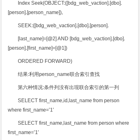
Index Seek(OBJECT:([bdg_web_vaction].[dbo].
[person].[person_name]),
SEEK:([bdg_web_vaction].[dbo].[person].
[last_name]=[@2] AND [bdg_web_vaction].[dbo].
[person].[first_name]=[@1])
ORDERED FORWARD)
结果:利用person_name联合索引查找
第六种情况:条件列没有出现联合索引的第一列
SELECT first_name,id,last_name from person
where first_name=’1′
SELECT first_name,last_name from person where
first_name=’1′