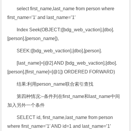
select first_name,last_name from person where
first_name=’1′ and last_name=’1′
Index Seek(OBJECT:([bdg_web_vaction].[dbo].
[person].[person_name]),
SEEK:([bdg_web_vaction].[dbo].[person].
[last_name]=[@2] AND [bdg_web_vaction].[dbo].
[person].[first_name]=[@1]) ORDERED FORWARD)
结果:利用person_name联合索引查找
第四种情况:–条件列在first_name和last_name中间
加入另外一个条件
SELECT id, first_name,last_name from person
where first_name=’1′ AND id=1 and last_name=’1′