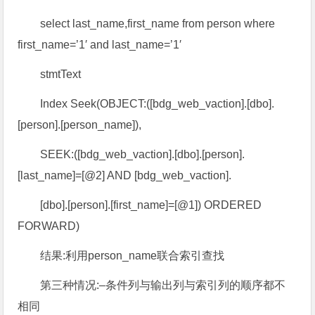
select last_name,first_name from person where
first_name=’1′ and last_name=’1′
stmtText
Index Seek(OBJECT:([bdg_web_vaction].[dbo].
[person].[person_name]),
SEEK:([bdg_web_vaction].[dbo].[person].
[last_name]=[@2] AND [bdg_web_vaction].
[dbo].[person].[first_name]=[@1]) ORDERED
FORWARD)
结果:利用person_name联合索引查找
第三种情况:–条件列与输出列与索引列的顺序都不
相同