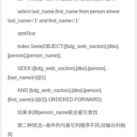
select last_name,first_name from person where
last_name=’1′ and first_name=’1′
stmtText
Index Seek(OBJECT:([bdg_web_vaction].[dbo].
[person].[person_name]),
SEEK:([bdg_web_vaction].[dbo].[person].
[last_name]=[@1]
AND [bdg_web_vaction].[dbo].[person].
[first_name]=[@2]) ORDERED FORWARD)
结果:利用person_name联合索引查找
第二种情况:–条件列与索引列顺序不同,但输出列相
同