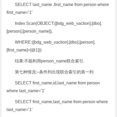
SELECT last_name ,first_name from person where
first_name=’1′
Index Scan(OBJECT:([bdg_web_vaction].[dbo].
[person].[person_name]),
WHERE:([bdg_web_vaction].[dbo].[person].
[first_name]=[@1]))
结果:不能利用person_name联合索引.
第七种情况:–条件列出现联合索引的第一列
SELECT first_name,id,last_name from person
where last_name=’1′
SELECT first_name,last_name from person where
last_name=’1′