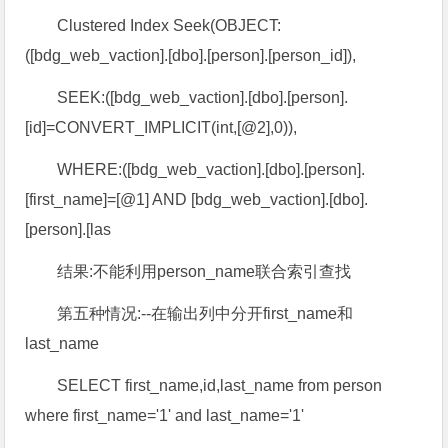
Clustered Index Seek(OBJECT:
([bdg_web_vaction].[dbo].[person].[person_id]),
SEEK:([bdg_web_vaction].[dbo].[person].
[id]=CONVERT_IMPLICIT(int,[@2],0)),
WHERE:([bdg_web_vaction].[dbo].[person].
[first_name]=[@1] AND [bdg_web_vaction].[dbo].
[person].[las
结果:不能利用person_name联合索引查找
第五种情况:--在输出列中分开first_name和
last_name
SELECT first_name,id,last_name from person
where first_name='1' and last_name='1'