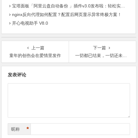
宝塔面板「阿里云盘自动备份 」插件v3.0发布啦：轻松实现服务器数据异地容灾
nginx反向代理如何配置？配置后网页显示异常终极方案！
开心电视助手 V8.0
上一篇
下一篇
童年的创伤会在爱情里发作
一切都已结束，一切还未开始
文
发表评论
章
导
航
*
昵称